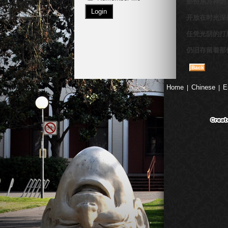
仍旧存留着那
|
|